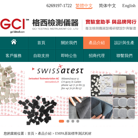
6269197-1722
繁體中文
简体中文
English
首頁
關於我們
產品介紹
設計與生產
客戶服務
自助支持
即時公告
招商代理
聯繫我們
您的當前位置：
首頁
>
產品介紹
>
EMPA原裝標準測試耗材