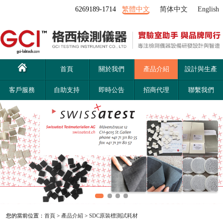
6269189-1714
繁體中文
简体中文
English
首頁
關於我們
產品介紹
設計與生產
客戶服務
自助支持
即時公告
招商代理
聯繫我們
您的當前位置：
首頁
>
產品介紹
>
SDC原裝標測試耗材