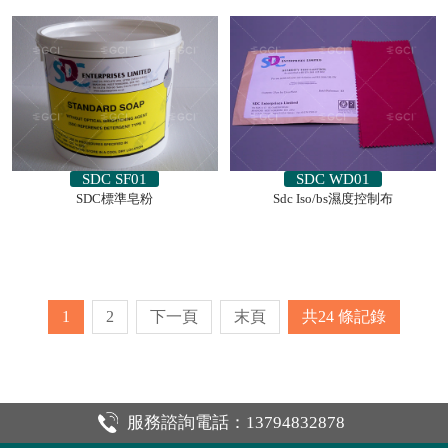
SDC SF01
SDC WD01
SDC標準皂粉
Sdc Iso/bs濕度控制布
1
2
下一頁
末頁
共24
條記錄
服務諮詢電話：13794832878