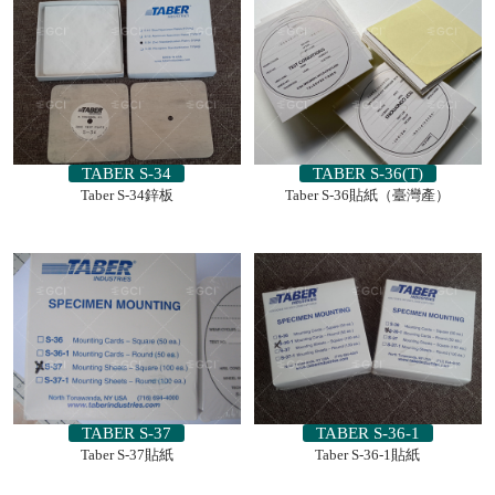
TABER S-34
TABER S-36(T)
Taber S-34鋅板
Taber S-36貼紙（臺灣產）
TABER S-37
TABER S-36-1
Taber S-37貼紙
Taber S-36-1貼紙