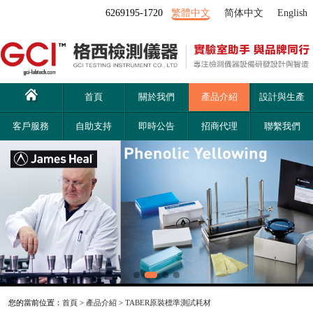
6269195-1720
繁體中文
简体中文
English
首頁
關於我們
產品介紹
設計與生產
客戶服務
自助支持
即時公告
招商代理
聯繫我們
您的當前位置：
首頁
>
產品介紹
>
TABER原裝標準測試耗材