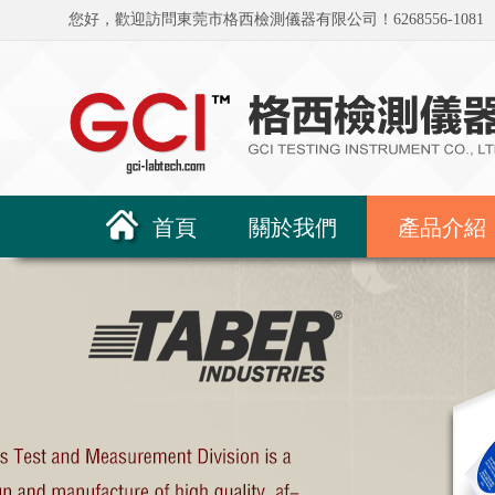
您好，歡迎訪問東莞市格西檢測儀器有限公司！6268556-1081
首頁
關於我們
產品介紹
公司簡介
展覽資訊
全部
鞋類/鞋材類