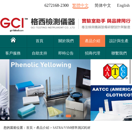
6272168-2300
繁體中文
简体中文
English
首頁
關於我們
產品介紹
設計與生產
客戶服務
自助支持
即時公告
招商代理
聯繫我們
您的當前位置：
首頁
>
產品介紹
>
SATRA/VSM標準測試耗材