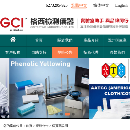
6273295-923
繁體中文
简体中文
English
首頁
關於我們
產品介紹
設計與生產
客戶服務
自助支持
即時公告
招商代理
聯繫我們
您的當前位置：
首頁
>
即時公告
> 保質期說明