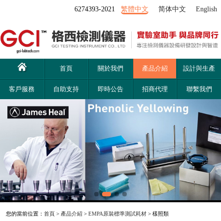
6274393-2021
繁體中文
简体中文
English
首頁
關於我們
產品介紹
設計與生產
客戶服務
自助支持
即時公告
招商代理
聯繫我們
您的當前位置：
首頁
>
產品介紹
>
EMPA原裝標準測試耗材
> 樣照類