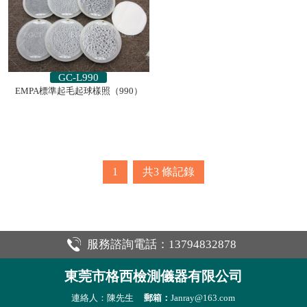
GC-L990
EMPA標準起毛起球樣照（990）
1
共3
條記錄
服務諮詢電話：13794832878
東莞市格西檢測儀器有限公司
連絡人：陳先生
郵箱：
Janray@163.com