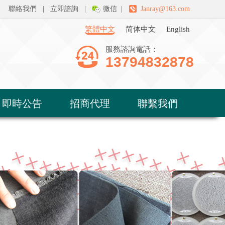
聯絡我們
|
立即諮詢
|
微信
|
Janray@163.com
繁體中文
简体中文
English
服務諮詢電話：
13794832878
即時公告
招商代理
聯繫我們
作
力廠商校準
保質期說明
以舊換新
聯繫我們
線上諮詢
染整類檢測儀器
汽車內飾類檢測儀器