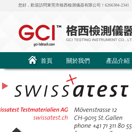
您好，歡迎訪問東莞市格西檢測儀器有限公司！6266384-2341
首頁
關於我們
產品介紹
公司簡介
展覽資訊
全部
鞋類/鞋材類