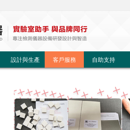
設計與生產
客戶服務
自助支持
儀器設計
加工製造
技術資料
測試標準
技術培訓
機台安裝與操
檢測儀器故障
協
檢測儀器
皮革類檢測儀器
紡織品/