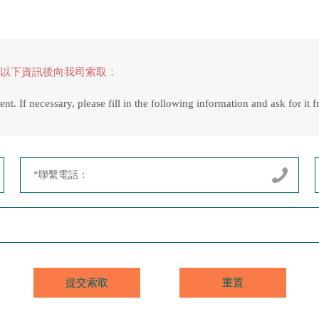
以下資訊後向我司索取：
ent. If necessary, please fill in the following information and ask for i
*聯繫電話：