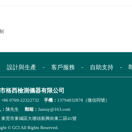
控制
-
設計與生產
-
客戶服務
-
自助支持
-
市格西檢測儀器有限公司
：
+86 0769-22322732
手機：
13794832878（微信同號）
人：
陳先生
郵箱：
Janray@163.com
：
東莞市東城區大塘頭新興街東二區41號
ght © GCI All Rights Reserved.