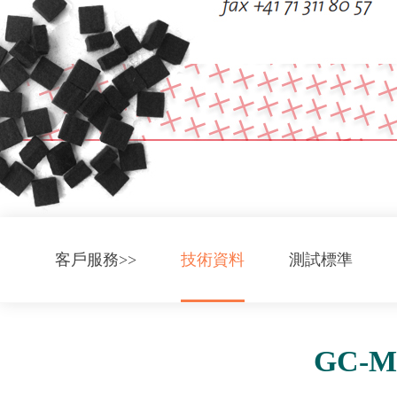
拉力試驗機
高精度電子
James H.Heal原裝標準測試耗材
AATCC原裝標
儀器配件/夾具/樣品刀
實驗試劑及
客戶服務>>
技術資料
測試標準
GC-