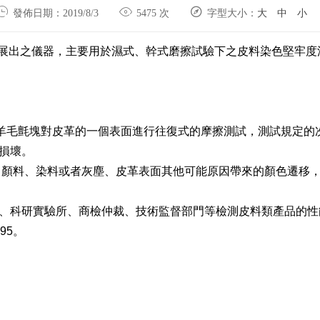



發佈日期：2019/8/3
5475 次
字型大小：
大
中
小
展出之儀器，主要用於濕式、幹式磨擦試驗下之皮料染色堅牢度
羊毛氈塊對皮革的一個表面進行往復式的摩擦測試，測試規定的
損壞。
、顏料、染料或者灰塵、皮革表面其他可能原因帶來的顏色遷移
、科研實驗所、商檢仲裁、技術監督部門等檢測皮料類產品的性
95
。