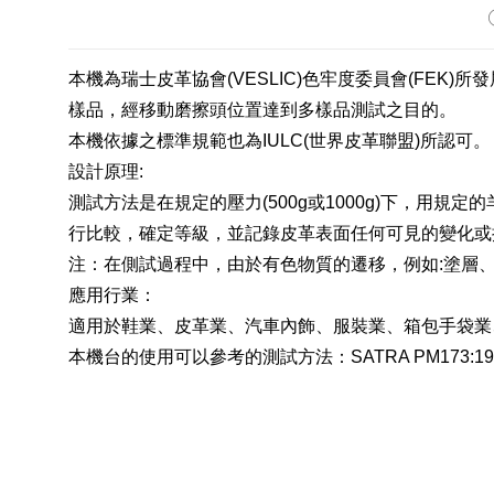
本機為瑞士皮革協會
(VESLIC)
色牢度委員會
(FEK)
所發
樣品，經移動磨擦頭位置達到多樣品測試之目的。
本機依據之標準規範也為
IULC(
世界皮革聯盟
)
所認可。
設計原理
:
測試方法是在規定的壓力
(500g
或
1000g)
下，用規定的
行比較，確定等級，並記錄皮革表面任何可見的變化或
注：在側試過程中，由於有色物質的遷移，例如
:
塗層
應用行業：
適用於鞋業、皮革業、汽車內飾、服裝業、箱包手袋業
本機台的使用可以參考的測試方法：
SATRA PM173:19