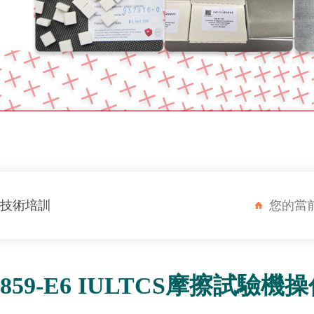
天平
EMPA原裝標準測試耗材
TABER
準測試耗材
BAM原裝標準測試耗材
JIS
容器
其它標準測試耗材
技術培訓
您的當
M859-E6 IULTCS摩擦試驗機