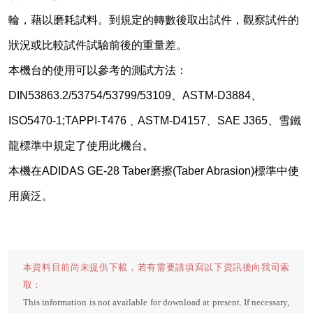
輪，藉以磨耗試料。到規定的轉數後取出試件，觀察試件的
狀況或比較試件試驗前後的重量差。
本機台的使用可以參考的測試方法：
DIN53863.2/53754/53799/53109
、
ASTM-D3884
、
ISO5470-1;TAPPI-T476
﹑
ASTM-D4157
、
SAE J365
、雪鐵
龍標準中規定了使用此機台。
本機在
ADIDAS GE-28 Taber
磨擦
(Taber Abrasion)
標準中使
用廣泛。
本資料目前尚未提供下載，若有需要請填寫以下資訊後向我司索
取：
This information is not available for download at present. If necessary,