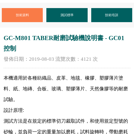
技術資料
測試標準
技術培訓
GC-M801 TABER耐磨試驗機說明書 - GC01
控制
發佈日期：2019-08-03
流覽次數：4121
次
本機適用於各種紡織品、皮革、地毯、橡膠、塑膠薄片塗
料、紙、地磚、合板、玻璃、塑膠薄片、天然像膠等的耐磨
試驗。
設計原理
:
測試方法是在規定的標準切刀裁取試件，和使用規定型號的
砂輪，並負荷一定的重量加以磨耗，試料旋轉時，帶動磨耗