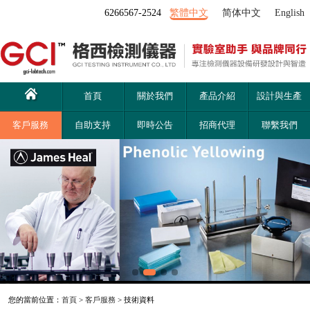
6266567-2524
繁體中文
简体中文
English
首頁
關於我們
產品介紹
設計與生產
客戶服務
自助支持
即時公告
招商代理
聯繫我們
您的當前位置：
首頁
>
客戶服務
> 技術資料