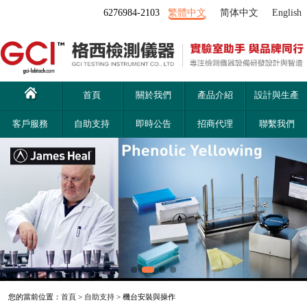
6276984-2103
繁體中文
简体中文
English
首頁
關於我們
產品介紹
設計與生產
客戶服務
自助支持
即時公告
招商代理
聯繫我們
您的當前位置：
首頁
>
自助支持
> 機台安裝與操作