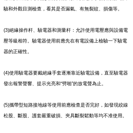
驗和外觀目測檢查，看其是否漏氣、有無裂紋、損傷等。
(3)
絕緣操作杆、驗電器和測量杆：允許使用電壓應與設備電
壓等級相符。驗電器使用前應先在有電設備上檢驗一下驗電
器的正確性。
(4)
使用驗電器要戴絕緣手套逐漸靠近驗電設備，直至驗電器
發出報警聲響、提示光亮和
“
劈啪
”
的放電聲為止。
(5)
攜帶型短路接地線等使用前應檢查是否完好，如發現絞線
松股、斷股、護套嚴重破損、夾具斷裂鬆動等均不准使用。