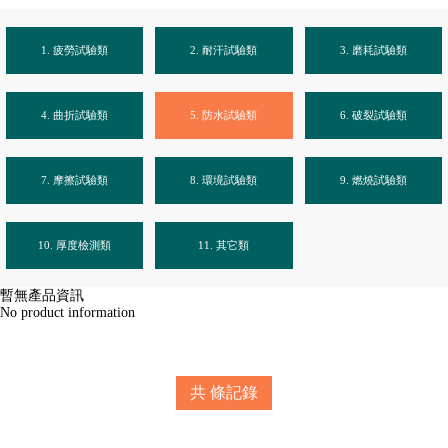
1. 疲勞試驗類
2. 耐汗試驗類
3. 磨耗試驗類
4. 曲折試驗類
5. 防水試驗類
6. 破裂試驗類
7. 摩擦試驗類
8. 環境試驗類
9. 燃燒試驗類
10. 厚度檢測類
11. 其它類
暫無產品資訊
No product information
共
條記錄