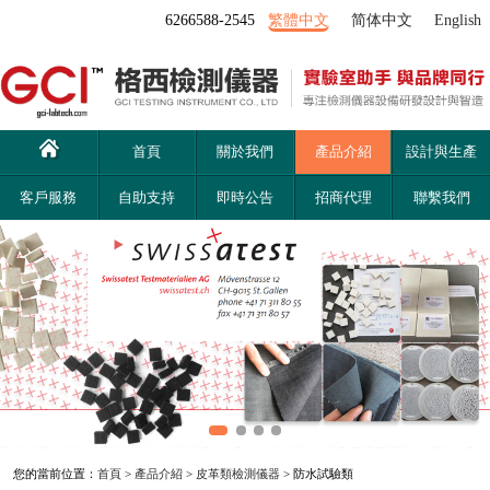
6266588-2545
繁體中文
简体中文
English
首頁
關於我們
產品介紹
設計與生產
客戶服務
自助支持
即時公告
招商代理
聯繫我們
您的當前位置：
首頁
>
產品介紹
>
皮革類檢測儀器
> 防水試驗類