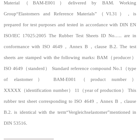
Material（BAM-E001）delivered by BAM. Working
Group“Elastomers and Reference Materials”（VI.31），is
prepared for test purposes and tested in accordance with DIN EN
ISO/IEC 17025:2005 The Rubber Test Sheets ID No.…. are in
conformance with ISO 4649，Annex B，clause B.2. The test
sheets are stamped with the following marks: BAM（producer）
ISO 4649（standerd） Standard reference compound No.1（type
of elastomer） BAM-E001（product number）
XXXXX（identification number） 11（year of production） This
rubber test sheet corresponding to ISO 4649，Annex B，clause
B.2. is identical with the term“Vergleichselastomer”mentioned in
DIN 53516.