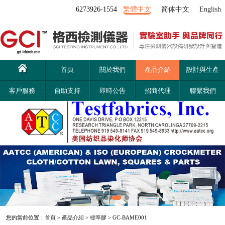
6273926-1554
繁體中文
简体中文
English
首頁
關於我們
產品介紹
設計與生產
客戶服務
自助支持
即時公告
招商代理
聯繫我們
您的當前位置：
首頁
>
產品介紹
>
標準膠
> GC-BAME001