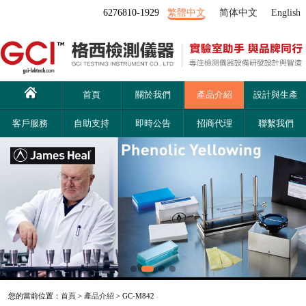
6276810-1929
繁體中文
简体中文
English
首頁
關於我們
產品介紹
設計與生產
客戶服務
自助支持
即時公告
招商代理
聯繫我們
您的當前位置：
首頁
>
產品介紹
> GC-M842