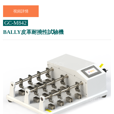
視頻詳情
GC-M842
BALLY皮革耐撓性試驗機