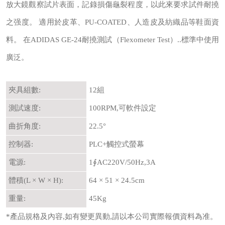
放大鏡觀察試片表面，記錄損傷龜裂程度，以此來要求試件耐撓
之强度。 適用於皮革、PU-COATED、人造皮及紡織品等鞋面資
料。 在ADIDAS GE-24耐撓測試（Flexometer Test）..標準中使用
廣泛。
夾具組數:
12組
測試速度:
100RPM,可軟件設定
曲折角度:
22.5°
控制器:
PLC+觸控式螢幕
電源:
1∮AC220V/50Hz,3A
體積(L × W × H):
64 × 51 × 24.5cm
重量:
45Kg
*產品規格及內容,如有變更異動,請以本公司實際報價資料為准。