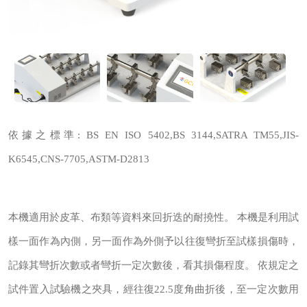
依據之標準: BS EN ISO 5402,BS 3144,SATRA TM55,JIS-
K6545,CNS-7705,ASTM-D2813
本機適用於皮革、布類等資料來回折迭的耐撓性。 本機是利用試
樣一面作為內側，另一面作為外側予以往復彎折至試樣損傷時，
記錄其彎折次數或者彎折一定次數後，看其損傷程度。 依規定之
試件置入試驗機之夾具，經往復22.5度角曲折後，至一定次數用